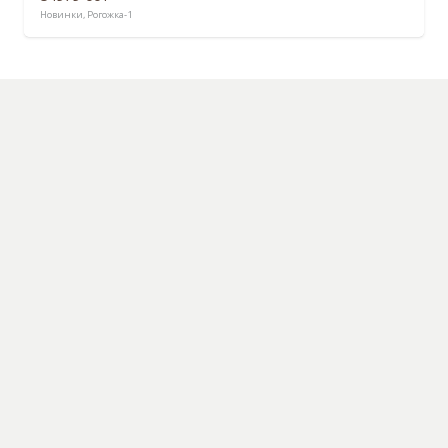
Новинки
,
Рогожка-1
54979-006
Новинки
,
Рогожка-1
Каталог
О магазине
Контакты
Оферта
Политика конфиденциальности
Информация