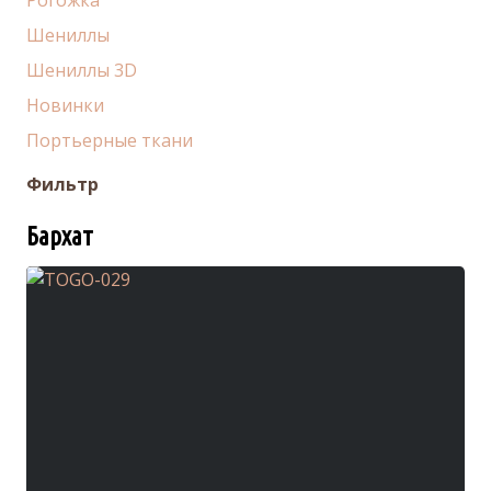
Рогожка
Шениллы
Шениллы 3D
Новинки
Портьерные ткани
Фильтр
Бархат