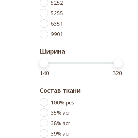
5252
5255
6351
9901
Ширина
140
320
Состав ткани
100% pes
35% acr
38% acr
39% acr