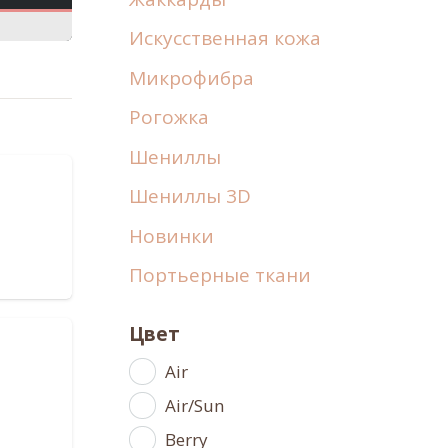
Рогожка
Шениллы
Искусственная кожа
Микрофибра
Рогожка
Шениллы
Шениллы 3D
Новинки
Портьерные ткани
Цвет
Air
Air/Sun
Berry