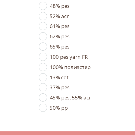
48% pes
52% acr
61% pes
62% pes
65% pes
100 pes yarn FR
100% полиэстер
13% cot
37% pes
45% pes, 55% acr
50% pp