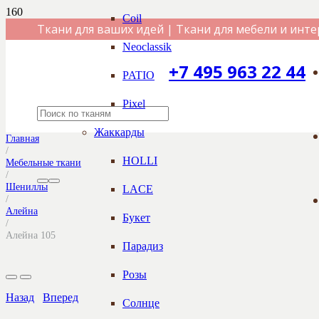
Coil
Ткани для ваших идей | Ткани для мебели и инте
Neoclassik
+7 495 963 22 44
PATIO
Pixel
Жаккарды
Главная
/
HOLLI
Мебельные ткани
/
Шениллы
LACE
/
Алейна
Букет
/
Алейна 105
Парадиз
Розы
Назад
Вперед
Солнце