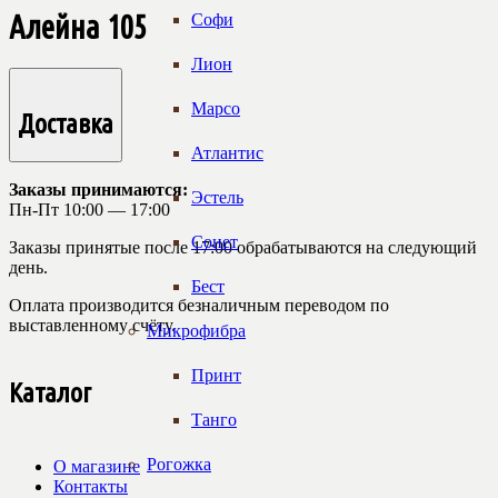
Алейна 105
Софи
Лион
Марсо
Доставка
Атлантис
Заказы принимаются:
Эстель
Пн-Пт 10:00 — 17:00
Сонет
Заказы принятые после 17:00 обрабатываются на следующий
день.
Бест
Оплата производится безналичным переводом по
выставленному счёту.
Микрофибра
Принт
Каталог
Танго
Рогожка
О магазине
Контакты