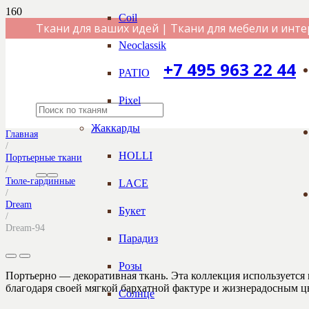
Coil
Ткани для ваших идей | Ткани для мебели и инте
Neoclassik
+7 495 963 22 44
PATIO
Pixel
Жаккарды
Главная
/
HOLLI
Портьерные ткани
/
Тюле-гардинные
LACE
/
Dream
Букет
/
Dream-94
Парадиз
Розы
Портьерно — декоративная ткань. Эта коллекция используется в
благодаря своей мягкой бархатной фактуре и жизнерадосным ц
Солнце