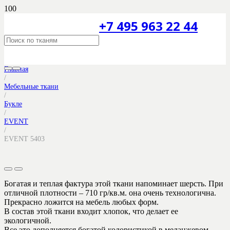
+7 495 963 22 44
Главная
/
Мебельные ткани
/
Букле
/
EVENT
/
EVENT 5403
Богатая и теплая фактура этой ткани напоминает шерсть. При
отличной плотности – 710 гр/кв.м. она очень технологична.
Прекрасно ложится на мебель любых форм.
В состав этой ткани входит хлопок, что делает ее
экологичной.
Все это дополняется богатой колористикой в меланжевом