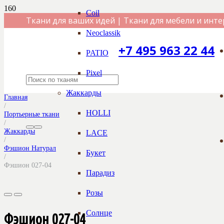
Coil
Ткани для ваших идей | Ткани для мебели и инте
Neoclassik
+7 495 963 22 44
PATIO
Pixel
Жаккарды
Главная
/
HOLLI
Портьерные ткани
/
Жаккарды
LACE
/
Фэшион Натурал
Букет
/
Фэшион 027-04
Парадиз
Розы
Солнце
Фэшион 027-04