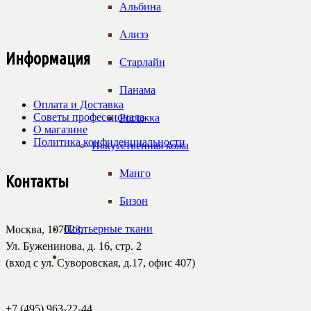
Альбина
Ализэ
Информация
Старлайн
Панама
Оплата и Доставка
Советы профессионала
Рогожка
О магазине
Политика конфиденциальности
Искусственная кожа
Манго
Контакты
Бизон
Портьерные ткани
Москва, 107023,
Ул. Буженинова, д. 16, стр. 2
(вход с ул. Суворовская, д.17, офис 407)
+7 (495) 963-22-44