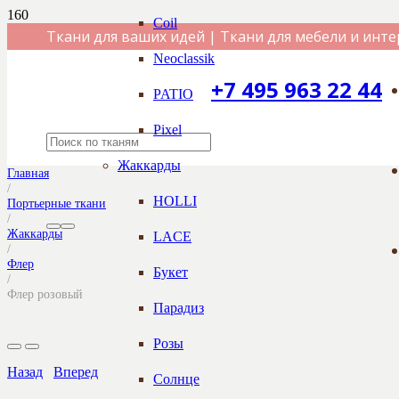
Coil
Ткани для ваших идей | Ткани для мебели и инте
Neoclassik
+7 495 963 22 44
PATIO
Pixel
Жаккарды
Главная
/
HOLLI
Портьерные ткани
/
Жаккарды
LACE
/
Флер
Букет
/
Флер розовый
Парадиз
Розы
Назад
Вперед
Солнце