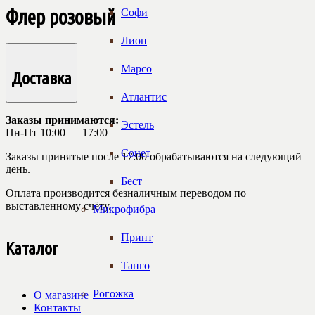
Флер розовый
Софи
Лион
Марсо
Доставка
Атлантис
Заказы принимаются:
Эстель
Пн-Пт 10:00 — 17:00
Сонет
Заказы принятые после 17:00 обрабатываются на следующий
день.
Бест
Оплата производится безналичным переводом по
выставленному счёту.
Микрофибра
Принт
Каталог
Танго
Рогожка
О магазине
Контакты