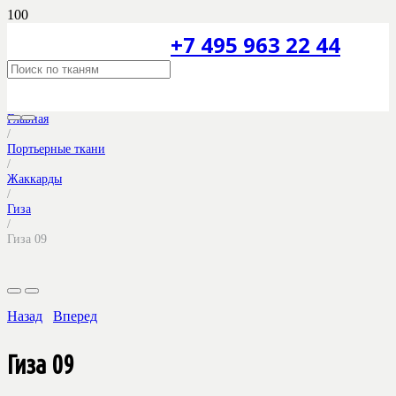
+7 495 963 22 44
Главная
/
Портьерные ткани
/
Жаккарды
/
Гиза
/
Гиза 09
Назад
Вперед
Гиза 09