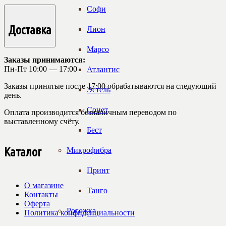
Софи
Доставка
Лион
Марсо
Заказы принимаются:
Пн-Пт 10:00 — 17:00
Атлантис
Заказы принятые после 17:00 обрабатываются на следующий
Эстель
день.
Сонет
Оплата производится безналичным переводом по
выставленному счёту.
Бест
Каталог
Микрофибра
Принт
О магазине
Танго
Контакты
Оферта
Рогожка
Политика конфиденциальности