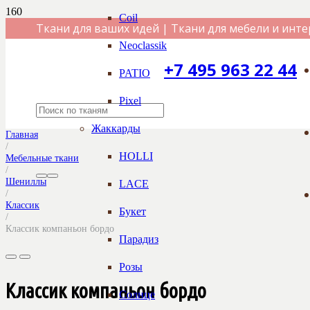
Coil
Ткани для ваших идей | Ткани для мебели и инте
Neoclassik
+7 495 963 22 44
PATIO
Pixel
Жаккарды
Главная
/
HOLLI
Мебельные ткани
/
Шениллы
LACE
/
Классик
Букет
/
Классик компаньон бордо
Парадиз
Розы
Классик компаньон бордо
Солнце