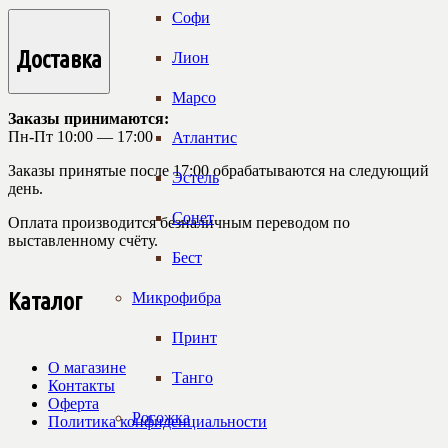
Софи
Доставка
Лион
Марсо
Заказы принимаются:
Пн-Пт 10:00 — 17:00
Атлантис
Заказы принятые после 17:00 обрабатываются на следующий
Эстель
день.
Сонет
Оплата производится безналичным переводом по
выставленному счёту.
Бест
Каталог
Микрофибра
Принт
О магазине
Танго
Контакты
Оферта
Рогожка
Политика конфиденциальности