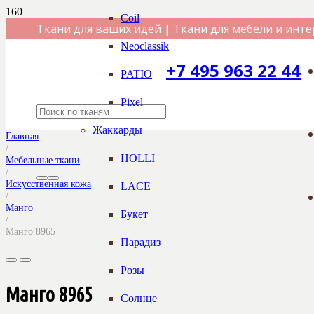
Coil
Ткани для ваших идей | Ткани для мебели и инте
Neoclassik
+7 495 963 22 44
PATIO
Pixel
Жаккарды
Главная
/
HOLLI
Мебельные ткани
/
Искусственная кожа
LACE
/
Манго
Букет
/
Манго 8965
Парадиз
Розы
Манго 8965
Солнце