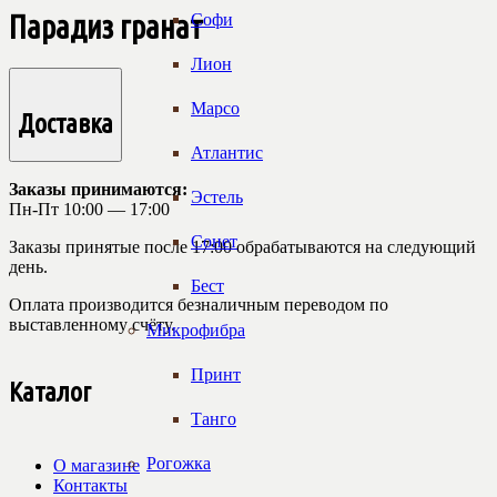
Парадиз гранат
Софи
Лион
Марсо
Доставка
Атлантис
Заказы принимаются:
Эстель
Пн-Пт 10:00 — 17:00
Сонет
Заказы принятые после 17:00 обрабатываются на следующий
день.
Бест
Оплата производится безналичным переводом по
выставленному счёту.
Микрофибра
Принт
Каталог
Танго
Рогожка
О магазине
Контакты