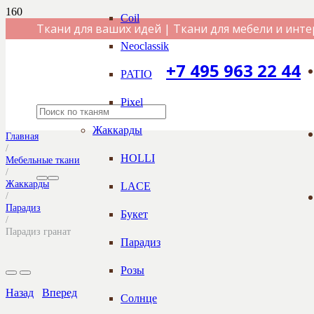
Coil
Ткани для ваших идей | Ткани для мебели и инте
Neoclassik
+7 495 963 22 44
PATIO
Pixel
Жаккарды
Главная
/
HOLLI
Мебельные ткани
/
Жаккарды
LACE
/
Парадиз
Букет
/
Парадиз гранат
Парадиз
Розы
Назад
Вперед
Солнце