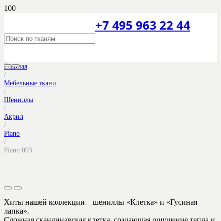
+7 495 963 22 44
Главная
/
Мебельные ткани
/
Шениллы
/
Акрил
/
Piano
/
Piano 003
Хиты нашей коллекции – шениллы «Клетка» и «Гусиная
лапка».
Сложная скандинавская клетка, создающая ощущение тепла и