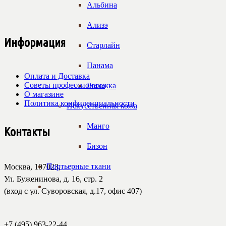
Альбина
Ализэ
Информация
Старлайн
Панама
Оплата и Доставка
Советы профессионала
Рогожка
О магазине
Политика конфиденциальности
Искусственная кожа
Манго
Контакты
Бизон
Портьерные ткани
Москва, 107023,
Ул. Буженинова, д. 16, стр. 2
(вход с ул. Суворовская, д.17, офис 407)
+7 (495) 963-22-44