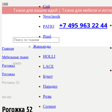
Coil
Ткани для ваших идей | Ткани для мебели и инте
Neoclassik
+7 495 963 22 44
PATIO
Pixel
Жаккарды
Главная
/
HOLLI
Мебельные ткани
/
Рогожка
LACE
/
Рогожка
Букет
/
Рогожка 52
Парадиз
Розы
Солнце
Рогожка 52