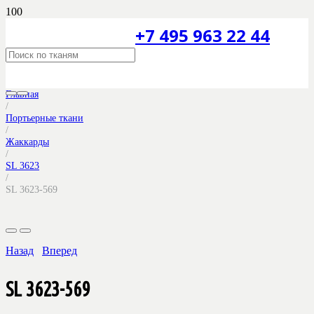
+7 495 963 22 44
Главная
/
Портьерные ткани
/
Жаккарды
/
SL 3623
/
SL 3623-569
Назад
Вперед
SL 3623-569