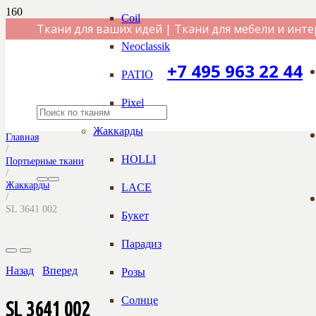
Coil
Ткани для ваших идей | Ткани для мебели и инте
Neoclassik
+7 495 963 22 44
PATIO
Pixel
Жаккарды
Главная
/
HOLLI
Портьерные ткани
/
Жаккарды
LACE
/
SL 3641 002
Букет
Парадиз
Назад
Вперед
Розы
Солнце
SL 3641 002