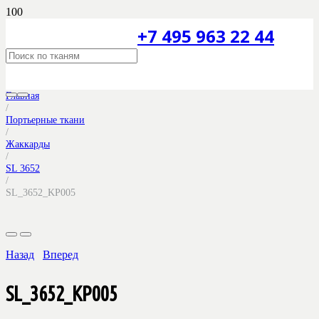
+7 495 963 22 44
Главная
/
Портьерные ткани
/
Жаккарды
/
SL 3652
/
SL_3652_KP005
Назад
Вперед
SL_3652_KP005