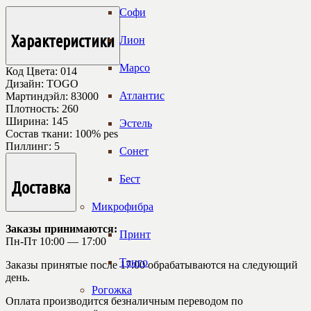
Софи
Характеристики
Лион
Марсо
Код Цвета:
014
Дизайн:
TOGO
Атлантис
Мартиндэйл:
83000
Плотность:
260
Ширина:
145
Эстель
Состав ткани:
100% pes
Пиллинг:
5
Сонет
Бест
Доставка
Микрофибра
Заказы принимаются:
Принт
Пн-Пт 10:00 — 17:00
Танго
Заказы принятые после 17:00 обрабатываются на следующий
день.
Рогожка
Оплата производится безналичным переводом по