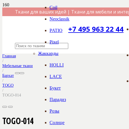
Coil
Ткани для ваших идей | Ткани для мебели и инте
Neoclassik
+7 495 963 22 44
PATIO
Pixel
Жаккарды
Главная
/
HOLLI
Мебельные ткани
/
Бархат
LACE
/
TOGO
Букет
/
TOGO-014
Парадиз
Розы
TOGO-014
Солнце