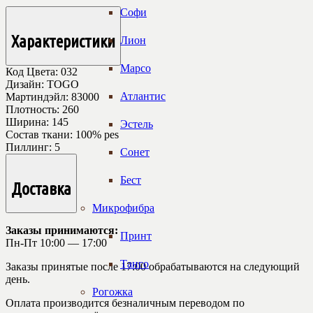
Софи
Характеристики
Лион
Марсо
Код Цвета:
032
Дизайн:
TOGO
Атлантис
Мартиндэйл:
83000
Плотность:
260
Ширина:
145
Эстель
Состав ткани:
100% pes
Пиллинг:
5
Сонет
Бест
Доставка
Микрофибра
Заказы принимаются:
Принт
Пн-Пт 10:00 — 17:00
Танго
Заказы принятые после 17:00 обрабатываются на следующий
день.
Рогожка
Оплата производится безналичным переводом по