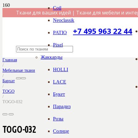
Coil
Ткани для ваших идей | Ткани для мебели и инте
Neoclassik
+7 495 963 22 44
PATIO
Pixel
Жаккарды
Главная
/
HOLLI
Мебельные ткани
/
Бархат
LACE
/
TOGO
Букет
/
TOGO-032
Парадиз
Розы
TOGO-032
Солнце