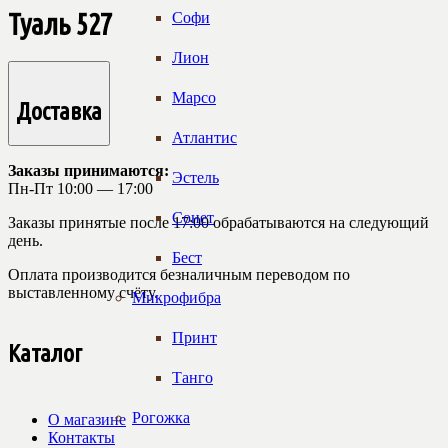
Туаль 527
Софи
Лион
Марсо
Доставка
Атлантис
Заказы принимаются:
Эстель
Пн-Пт 10:00 — 17:00
Сонет
Заказы принятые после 17:00 обрабатываются на следующий
день.
Бест
Оплата производится безналичным переводом по
выставленному счёту.
Микрофибра
Принт
Каталог
Танго
Рогожка
О магазине
Контакты