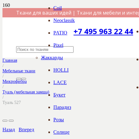
Coil
Ткани для ваших идей | Ткани для мебели и инте
Neoclassik
+7 495 963 22 44
PATIO
Pixel
Жаккарды
Главная
/
HOLLI
Мебельные ткани
/
Микрофибра
LACE
/
Туаль (мебельная замша)
Букет
/
Туаль 527
Парадиз
Розы
Назад
Вперед
Солнце